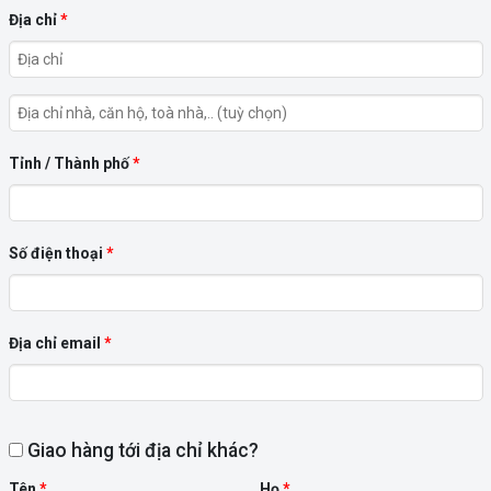
Địa chỉ
*
Địa
chỉ
Tỉnh / Thành phố
*
nhà,
căn
hộ,
Số điện thoại
*
toà
nhà,..
(tuỳ
Địa chỉ email
*
chọn)
(tuỳ
chọn)
Giao hàng tới địa chỉ khác?
Tên
*
Họ
*