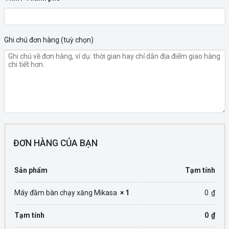
toà
nhà,..
(tuỳ
Ghi chú đơn hàng
(tuỳ chọn)
chọn)
(tuỳ
chọn)
ĐƠN HÀNG CỦA BẠN
Sản phẩm
Tạm tính
Máy đầm bàn chạy xăng Mikasa
× 1
0
₫
Tạm tính
0
₫