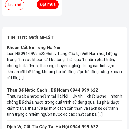
Đặt mua
Liên hệ
TIN TỨC MỚI NHẤT
Khoan Cắt Bê Tông Hà Nội
Liên Hệ 0944 999 622 Đơn vị hàng đầu tại Việt Nam hoạt động
trong lĩnh vực khoan cắt bê tông. Trải qua 15 năm phát triển,
chúng tôi là đơn vị thi công chuyên nghiệp trong các lĩnh vực
khoan cắt bê tông, khoan phá bê tông, đục bê tông bằng, khoan
rút lõi, […]
Thau Bể Nước Sạch , Bể Ngầm 0944 999 622
Thau rửa bể nước ngầm tại Hà Nội – Uy tín – chất lượng – nhanh
chóng Bể chứa nước trong quá trình sử dụng quá lâu phải được
kiểm tra và thau rửa lại một cách cẩn thận và sạch sẽ để tránh
tình trạng ô nhiễm nguồn nước do các chất cặn bã […]
Dịch Vụ Cắt Tỉa Cây Tại Hà Nội 0944 999 622