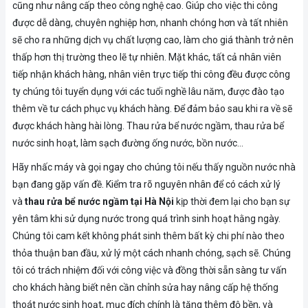
cũng như nâng cấp theo công nghệ cao. Giúp cho việc thi công
được dễ dàng, chuyên nghiệp hơn, nhanh chóng hơn và tất nhiên
sẽ cho ra những dịch vụ chất lượng cao, làm cho giá thành trở nên
thấp hơn thị trường theo lẽ tự nhiên. Mặt khác, tất cả nhân viên
tiếp nhận khách hàng, nhân viên trực tiếp thi công đều được công
ty chúng tôi tuyển dụng với các tuổi nghề lâu năm, được đào tạo
thêm về tư cách phục vụ khách hàng. Để đảm bảo sau khi ra về sẽ
được khách hàng hài lòng. Thau rửa bể nước ngầm, thau rửa bể
nước sinh hoạt, làm sạch đường ống nước, bồn nước…
Hãy nhấc máy và gọi ngay cho chúng tôi nếu thấy nguồn nước nhà
bạn đang gặp vấn đề. Kiểm tra rõ nguyên nhân để có cách xử lý
và
thau rửa bể nước ngầm tại Hà Nội
kịp thời đem lại cho bạn sự
yên tâm khi sử dụng nước trong quá trình sinh hoạt hằng ngày.
Chúng tôi cam kết không phát sinh thêm bất kỳ chi phí nào theo
thỏa thuận ban đầu, xử lý một cách nhanh chóng, sạch sẽ. Chúng
tôi có trách nhiệm đối với công việc và đồng thời sẵn sàng tư vấn
cho khách hàng biết nên cần chỉnh sửa hay nâng cấp hệ thống
thoát nước sinh hoạt, mục đích chính là tăng thêm độ bền, và