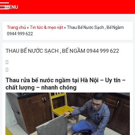
MENU
Trang chủ
»
Tin tức & mẹo vặt
»
Thau Bể Nước Sạch , Bể Ngầm
0944 999 622
THAU BỂ NƯỚC SẠCH , BỂ NGẦM 0944 999 622
11:27 sáng 26/08/2025
699 lượt xem
Thau rửa bể nước ngầm tại Hà Nội – Uy tín –
chất lượng – nhanh chóng