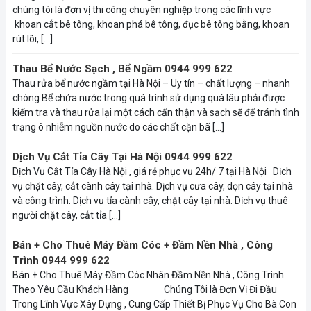
chúng tôi là đơn vị thi công chuyên nghiệp trong các lĩnh vực
khoan cắt bê tông, khoan phá bê tông, đục bê tông bằng, khoan
rút lõi, […]
Thau Bể Nước Sạch , Bể Ngầm 0944 999 622
Thau rửa bể nước ngầm tại Hà Nội – Uy tín – chất lượng – nhanh
chóng Bể chứa nước trong quá trình sử dụng quá lâu phải được
kiểm tra và thau rửa lại một cách cẩn thận và sạch sẽ để tránh tình
trạng ô nhiễm nguồn nước do các chất cặn bã […]
Dịch Vụ Cắt Tỉa Cây Tại Hà Nội 0944 999 622
Dịch Vụ Cắt Tỉa Cây Hà Nội , giá rẻ phục vụ 24h/ 7 tại Hà Nội Dịch
vụ chặt cây, cắt cành cây tại nhà. Dịch vụ cưa cây, dọn cây tại nhà
và công trình. Dịch vụ tỉa cành cây, chặt cây tại nhà. Dịch vụ thuê
người chặt cây, cắt tỉa […]
Bán + Cho Thuê Máy Đầm Cóc + Đầm Nền Nhà , Công
Trình 0944 999 622
Bán + Cho Thuê Máy Đầm Cóc Nhân Đầm Nền Nhà , Công Trình
Theo Yêu Cầu Khách Hàng Chúng Tôi là Đơn Vị Đi Đầu
Trong Lĩnh Vực Xây Dựng , Cung Cấp Thiết Bị Phục Vụ Cho Bà Con